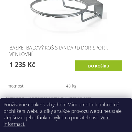
BASKETBALOVÝ KOŠ STANDARD DOR-SPORT,
VENKOVNÍ
1 235 Kč
Hmotnost
48 kg
Buďte první, kdo napíše příspěvek k této položce.
Používáme cookies, abychom Vám umožnili pohodlné
Přidat komentář
prohlížení webu a díky analýze provozu webu neustále
zlepšovali jeho funkce, výkon a použitelnost.
Více
informací.