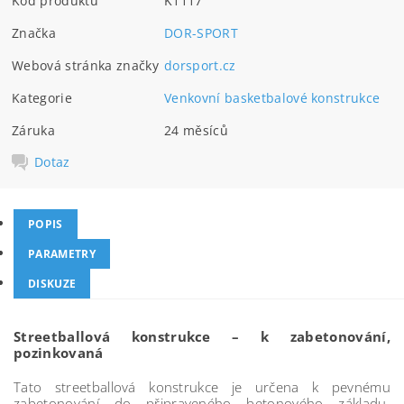
Kód produktu
K1117
Značka
DOR-SPORT
Webová stránka značky
dorsport.cz
Kategorie
Venkovní basketbalové konstrukce
Záruka
24 měsíců
Dotaz
POPIS
PARAMETRY
DISKUZE
Streetballová konstrukce – k zabetonování,
pozinkovaná
Tato streetballová konstrukce je určena k pevnému
zabetonování do připraveného betonového základu.