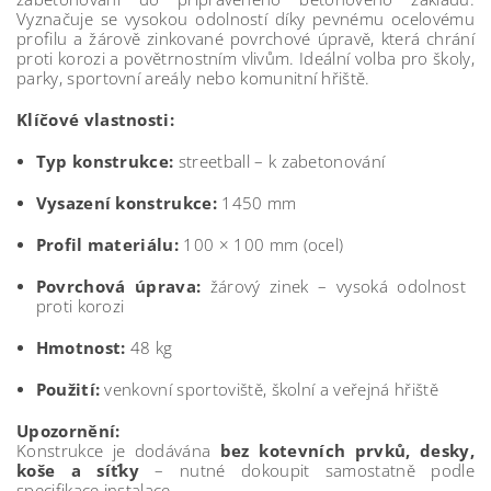
Vyznačuje se vysokou odolností díky pevnému ocelovému
profilu a žárově zinkované povrchové úpravě, která chrání
proti korozi a povětrnostním vlivům. Ideální volba pro školy,
parky, sportovní areály nebo komunitní hřiště.
Klíčové vlastnosti:
Typ konstrukce:
streetball – k zabetonování
Vysazení konstrukce:
1450 mm
Profil materiálu:
100 × 100 mm (ocel)
Povrchová úprava:
žárový zinek – vysoká odolnost
proti korozi
Hmotnost:
48 kg
Použití:
venkovní sportoviště, školní a veřejná hřiště
Upozornění:
Konstrukce je dodávána
bez kotevních prvků, desky,
koše a síťky
– nutné dokoupit samostatně podle
specifikace instalace.