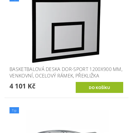
BASKETBALOVÁ DESKA DOR-SPORT 1200X900 MM,
VENKOVNÍ, OCELOVÝ RÁMEK, PŘEKLIŽKA
4 101 Kč
Tip