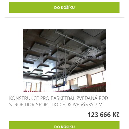
KONSTRUKCE PRO BASKETBAL ZVEDANÁ POD
STROP DOR-SPORT DO CELKOVÉ VÝŠKY 7 M
123 666 Kč