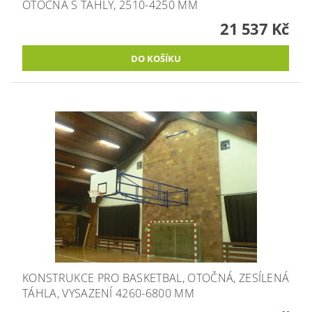
OTOČNÁ S TÁHLY, 2510-4250 MM
21 537 Kč
KONSTRUKCE PRO BASKETBAL, OTOČNÁ, ZESÍLENÁ
TÁHLA, VYSAZENÍ 4260-6800 MM