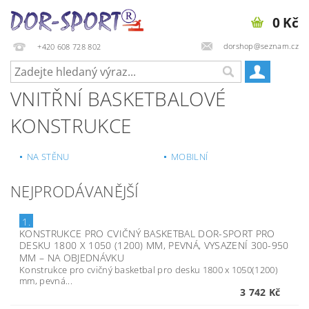
0 Kč
dorshop@seznam.cz
+420 608 728 802
VNITŘNÍ BASKETBALOVÉ
KONSTRUKCE
NA STĚNU
MOBILNÍ
NEJPRODÁVANĚJŠÍ
1.
KONSTRUKCE PRO CVIČNÝ BASKETBAL DOR-SPORT PRO
DESKU 1800 X 1050 (1200) MM, PEVNÁ, VYSAZENÍ 300-950
MM
–
NA OBJEDNÁVKU
Konstrukce pro cvičný basketbal pro desku 1800 x 1050(1200)
mm, pevná...
3 742 Kč