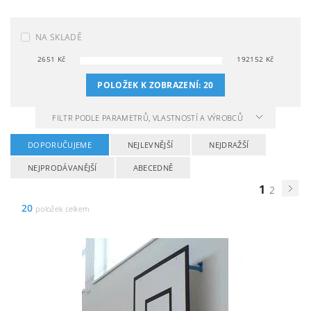
NA SKLADĚ
2651
Kč
192152
Kč
POLOŽEK K ZOBRAZENÍ:
20
FILTR PODLE PARAMETRŮ, VLASTNOSTÍ A VÝROBCŮ
DOPORUČUJEME
NEJLEVNĚJŠÍ
NEJDRAŽŠÍ
NEJPRODÁVANĚJŠÍ
ABECEDNĚ
1
2
20
položek celkem