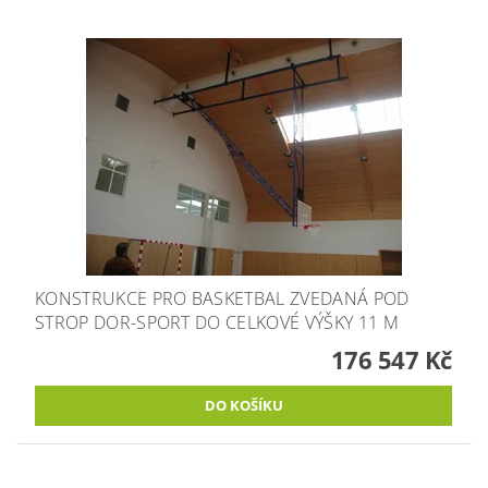
KONSTRUKCE PRO BASKETBAL ZVEDANÁ POD
STROP DOR-SPORT DO CELKOVÉ VÝŠKY 11 M
176 547 Kč