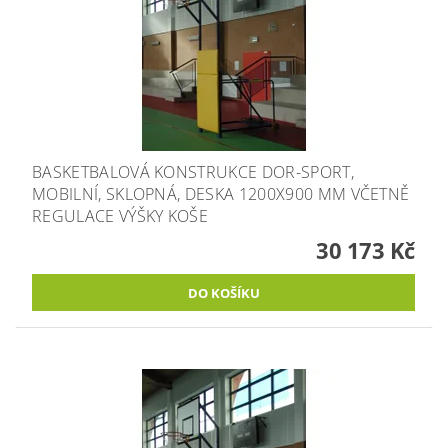
BASKETBALOVÁ KONSTRUKCE DOR-SPORT,
MOBILNÍ, SKLOPNÁ, DESKA 1200X900 MM VČETNĚ
REGULACE VÝŠKY KOŠE
30 173 Kč