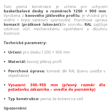
Tato pevná konstrukce je určena pro uchycení
basketbalové desky o rozměrech 1200 × 900 mm
.
Vyrobena z
kovového jäklového profilu
, je vhodná pro
vnitřní i krytá venkovní sportoviště. Povrchová úprava
komaxit (práškové lakování)
dle vzorníku
RAL
zajišťuje
odolnost vůči mechanickému opotřebení a dlouhou
životnost.
Technické parametry:
Určení:
pro desku 1200 × 900 mm
Materiál:
kovový jäklový profil
Povrchová úprava:
komaxit dle RAL (barvu uveďte v
objednávce)
Vysazení: 300–950 mm (přesný rozměr dle
požadavku zákazníka – uveďte do poznámky)
Typ konstrukce:
pevná, ke kotvení na zeď
Upozornění: