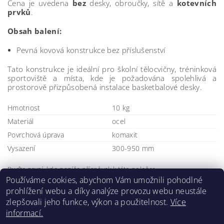
Cena je uvedena
bez
desky, obroučky, sítě a
kotevních
prvků
.
Obsah balení:
Pevná kovová konstrukce bez příslušenství
Tato konstrukce je ideální pro školní tělocvičny, tréninková
sportoviště a místa, kde je požadována spolehlivá a
prostorově přizpůsobená instalace basketbalové desky.
Hmotnost
10 kg
Materiál
ocel
Povrchová úprava
komaxit
Vysazení
300-950 mm
Buďte první, kdo napíše příspěvek k této položce.
Používáme cookies, abychom Vám umožnili pohodlné
Přidat komentář
prohlížení webu a díky analýze provozu webu neustále
zlepšovali jeho funkce, výkon a použitelnost.
Více
informací.