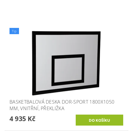
Tip
BASKETBALOVÁ DESKA DOR-SPORT 1800X1050
MM, VNITŘNÍ, PŘEKLIŽKA
4 935 Kč