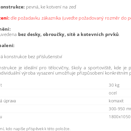
konstrukce:
pevná, ke kotvení na zeď
ení:
dle požadavku zákazníka (uveďte požadovaný rozměr do p
nění:
 uvedena
bez desky, obroučky, sítě a kotevních prvků
.
alení:
á konstrukce bez příslušenství
strukce je ideální pro tělocvičny, školy a sportoviště, kde j
Individuální výroba vysazení umožňuje přizpůsobení konkrétní
t
30 kg
ocel
á úprava
komaxit
300-950 
u
1800x1050
ní, kdo napíše příspěvek k této položce.