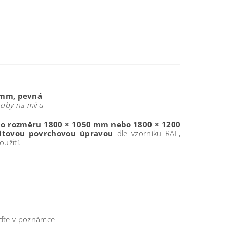
) mm, pevná
roby na míru
 o rozměru 1800 × 1050 mm nebo 1800 × 1200
itovou povrchovou úpravou
dle vzorníku RAL,
užití.
eďte v poznámce