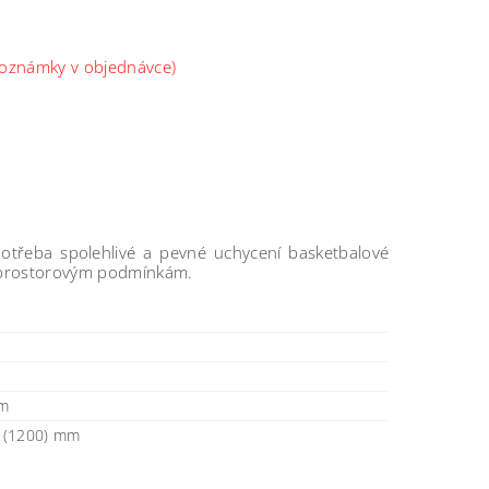
oznámky v objednávce)
e potřeba spolehlivé a pevné uchycení basketbalové
m prostorovým podmínkám.
mm
 (1200) mm