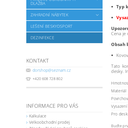
DLAŽBA
Typ 
ZAHRADNÍ NÁBYTEK
Vysaz
LEŠENÍ BESKYDSPORT
Upozor
Cena je
DEZINFEKCE
Obsah b
Kovov
KONTAKT
Tato kon
dorshop
@
seznam.cz
desky. 
+420 608 728 802
Hmotnos
Materiál
Povrchov
INFORMACE PRO VÁS
Vysazení
Pro desk
Kalkulace
Velkoobchodní prodej
Buďte prv