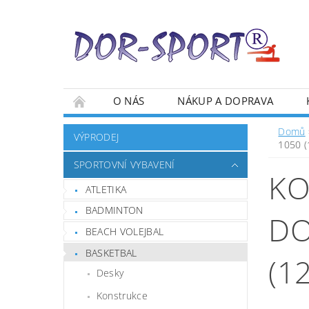
O NÁS
NÁKUP A DOPRAVA
Domů
VÝPRODEJ
1050 (
SPORTOVNÍ VYBAVENÍ
KO
ATLETIKA
BADMINTON
DO
BEACH VOLEJBAL
BASKETBAL
(1
Desky
Konstrukce