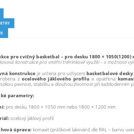
ETRY
ZE
kce pro cvičný basketbal – pro desku 1800 × 1050(1200
ovová konstrukce pro vnitřní tréninkové využití – s možností vý
vná konstrukce
je určena pro uchycení
basketbalové desky
yrobena z
ocelového jäklového profilu
a opatřena
komax
ysokou pevnost, stabilitu a dlouhou životnost při každodenním po
cké parametry:
í:
pro desku 1800 × 1050 mm nebo 1800 × 1200 mm
iál:
ocelový jäklový profil
chová úprava:
komaxit (práškové lakování) dle RAL – barvu uv