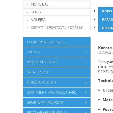
NOHEJBAL
POPIS
TENIS
VOLEJBAL
PARAM
OSTATNÍ SPORTOVNÍ POTŘEBY
DISKU
POSILOVÁNÍ A FITNESS
Konstru
ZÁBAVA
Odolná k
Tato
pe
VYBAVENÍ PRO MŠ
mm
. V
nabízí v
ŠATNÍ LAVICE
Techni
ÚDRŽBA PODLAH
Určen
SORTIMENT PRO PODLAHÁŘE
Mater
SPORTOVNÍ POVRCHY
Povr
PRYŽOVÉ OBRUBNÍKY A