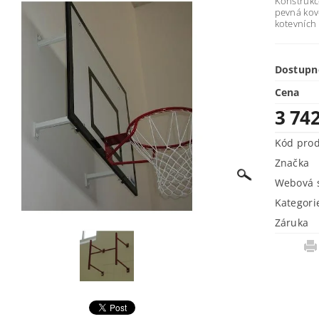
Konstrukc
pevná kov
kotevních 
Dostupn
Cena
3 74
Kód pro
Značka
Webová s
Kategori
Záruka