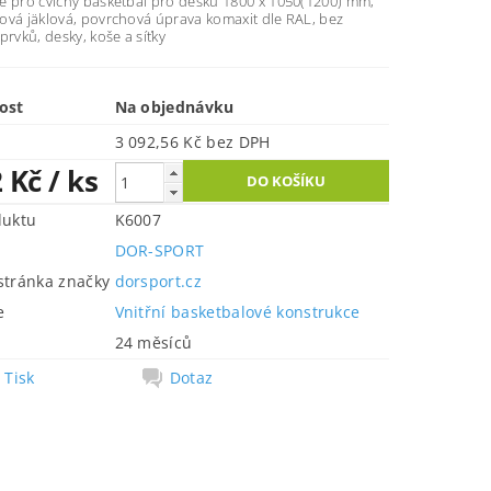
e pro cvičný basketbal pro desku 1800 x 1050(1200) mm,
ová jäklová, povrchová úprava komaxit dle RAL, bez
prvků, desky, koše a síťky
ost
Na objednávku
3 092,56 Kč bez DPH
2 Kč
/ ks
duktu
K6007
DOR-SPORT
tránka značky
dorsport.cz
e
Vnitřní basketbalové konstrukce
24 měsíců
Tisk
Dotaz