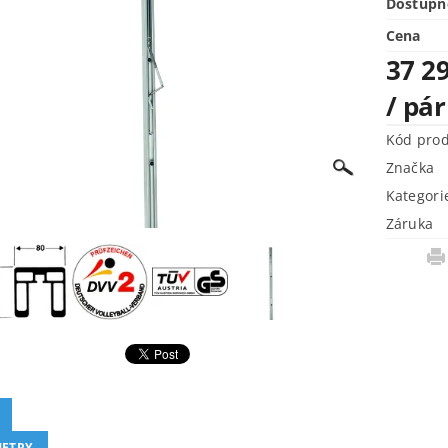
Dostupn
Cena
37 2
/ pár
Kód pro
Značka
Kategori
Záruka
ETRY