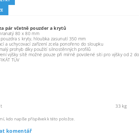
ZE
za pár včetně pouzder a krytů
 hranatý 80 x 80 mm
 pouzdra s kryty, hloubka zasunutí 350 mm
cí a uchycovací zařízení zcela ponořeno do sloupku
malý prohyb díky použití silnostěnných profilů
ení výšky sítě možné pouze při mírně povolené síti pro výšky od 2 d
FIKÁT TÜV
t
33 kg
ní, kdo napíše příspěvek k této položce.
dat komentář