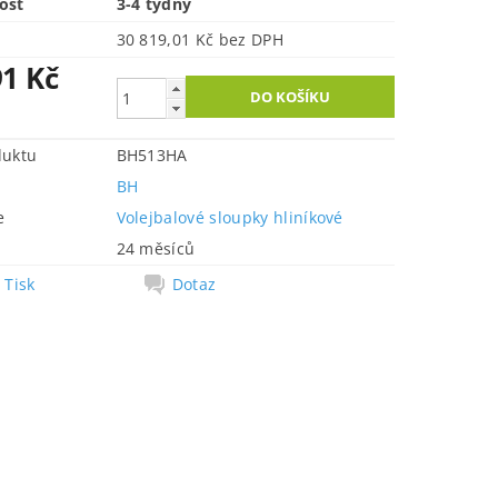
ost
3-4 týdny
30 819,01 Kč bez DPH
91 Kč
duktu
BH513HA
BH
e
Volejbalové sloupky hliníkové
24 měsíců
Tisk
Dotaz