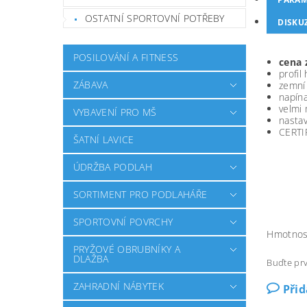
OSTATNÍ SPORTOVNÍ POTŘEBY
DISKU
POSILOVÁNÍ A FITNESS
cena 
profil
ZÁBAVA
zemní
napína
velmi 
VYBAVENÍ PRO MŠ
nastav
CERTI
ŠATNÍ LAVICE
ÚDRŽBA PODLAH
SORTIMENT PRO PODLAHÁŘE
SPORTOVNÍ POVRCHY
Hmotnos
PRYŽOVÉ OBRUBNÍKY A
DLAŽBA
Buďte prv
ZAHRADNÍ NÁBYTEK
Při