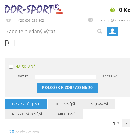
0 Kč
dorshop@seznam.cz
+420 608 728 802
BH
NA SKLADĚ
367
Kč
62223
Kč
POLOŽEK K ZOBRAZENÍ:
20
DOPORUČUJEME
NEJLEVNĚJŠÍ
NEJDRAŽŠÍ
NEJPRODÁVANĚJŠÍ
ABECEDNĚ
1
2
20
položek celkem