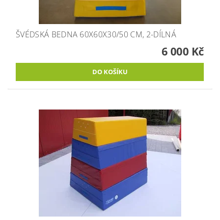
ŠVÉDSKÁ BEDNA 60X60X30/50 CM, 2-DÍLNÁ
6 000 Kč