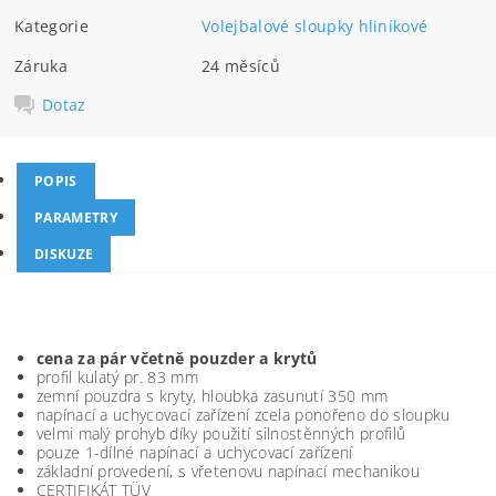
Kategorie
Volejbalové sloupky hliníkové
Záruka
24 měsíců
Dotaz
POPIS
PARAMETRY
DISKUZE
cena za pár včetně pouzder a krytů
profil kulatý pr. 83 mm
zemní pouzdra s kryty, hloubka zasunutí 350 mm
napínací a uchycovací zařízení zcela ponořeno do sloupku
velmi malý prohyb díky použití silnostěnných profilů
pouze 1-dílné napínací a uchycovací zařízení
základní provedení, s vřetenovu napínací mechanikou
CERTIFIKÁT TÜV