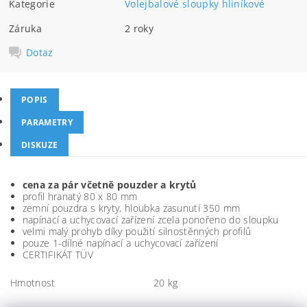
Kategorie
Volejbalové sloupky hliníkové
Záruka
2 roky
Dotaz
POPIS
PARAMETRY
DISKUZE
cena za pár včetně pouzder a krytů
profil hranatý 80 x 80 mm
zemní pouzdra s kryty, hloubka zasunutí 350 mm
napínací a uchycovací zařízení zcela ponořeno do sloupku
velmi malý prohyb díky použití silnostěnných profilů
pouze 1-dílné napínací a uchycovací zařízení
CERTIFIKÁT TÜV
Hmotnost
20 kg