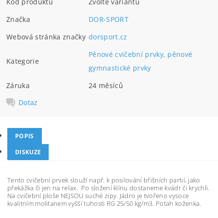
Kód produktu
Zvolte variantu
Značka
DOR-SPORT
Webová stránka značky
dorsport.cz
Pěnové cvičební prvky, pěnové
Kategorie
gymnastické prvky
Záruka
24 měsíců
Dotaz
POPIS
DISKUZE
Tento cvičební prvek slouží např. k posilování břišních partií, jako
překážka či jen na relax. Po složení klínu dostaneme kvádr či krychli.
Na cvičební ploše NEJSOU suché zipy. Jádro je tvořeno vysoce
kvalitním molitanem vyšší tuhosti RG 25/50 kg/m3. Potah koženka.