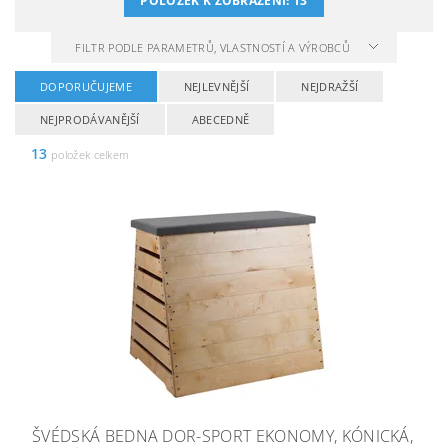
POLOŽEK K ZOBRAZENÍ:
13
FILTR PODLE PARAMETRŮ, VLASTNOSTÍ A VÝROBCŮ
DOPORUČUJEME
NEJLEVNĚJŠÍ
NEJDRAŽŠÍ
NEJPRODÁVANĚJŠÍ
ABECEDNĚ
13
položek celkem
ŠVÉDSKÁ BEDNA DOR-SPORT EKONOMY, KÓNICKÁ,