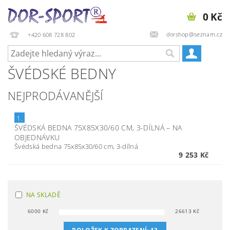
0 Kč
dorshop@seznam.cz
+420 608 728 802
ŠVÉDSKÉ BEDNY
NEJPRODÁVANĚJŠÍ
1.
ŠVÉDSKÁ BEDNA 75X85X30/60 CM, 3-DÍLNÁ
–
NA
OBJEDNÁVKU
Švédská bedna 75x85x30/60 cm, 3-dílná
9 253 Kč
NA SKLADĚ
6000
Kč
26613
Kč