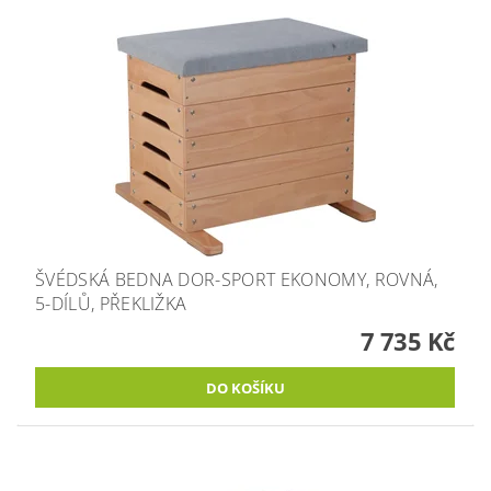
ŠVÉDSKÁ BEDNA DOR-SPORT EKONOMY, ROVNÁ,
5-DÍLŮ, PŘEKLIŽKA
7 735 Kč