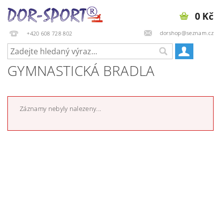
0 Kč
dorshop@seznam.cz
+420 608 728 802
GYMNASTICKÁ BRADLA
Záznamy nebyly nalezeny...