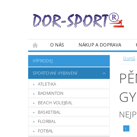
O NÁS
NÁKUP A DOPRAVA
Domů
VÝPRODEJ
PĚ
SPORTOVNÍ VYBAVENÍ
ATLETIKA
GY
BADMINTON
BEACH VOLEJBAL
NEJ
BASKETBAL
FLORBAL
1.
FOTBAL