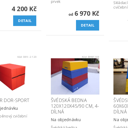
prvek
Skládací
4 200 Kč
cvičební
6 970 Kč
od
DETAIL
DETAIL
Kód:
089--2-120
Kód:
BHM1169
R DOR-SPORT
ŠVÉDSKÁ BEDNA
ŠVÉDS
120X120X45/90 CM, 4-
60X60X
jednávku
DÍLNÁ
DÍLNÁ
pěnový cvičební
Na objednávku
Na obj
Švédská bedna
Švédská