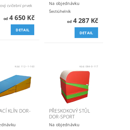
Na objednávku
ový cvičební prvek
Šestiúhelník
4 650 Kč
od
4 287 Kč
od
DETAIL
DETAIL
Kód:
112--1-160
Kód:
084-0-117
ACÍ KLÍN DOR-
PŘESKOKOVÝ STŮL
DOR-SPORT
ednávku
Na objednávku