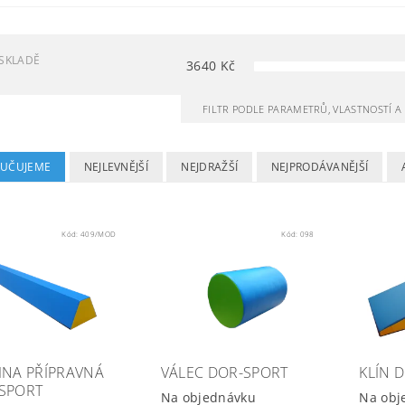
SKLADĚ
3640
Kč
FILTR PODLE PARAMETRŮ, VLASTNOSTÍ 
UČUJEME
NEJLEVNĚJŠÍ
NEJDRAŽŠÍ
NEJPRODÁVANĚJŠÍ
Kód:
409/MOD
Kód:
098
INA PŘÍPRAVNÁ
VÁLEC DOR-SPORT
KLÍN 
SPORT
Na objednávku
Na obj