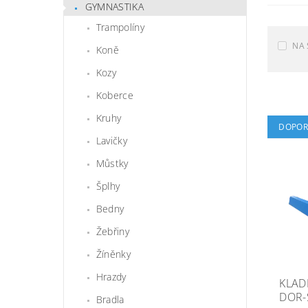
GYMNASTIKA
Trampolíny
NA 
Koně
Kozy
Koberce
Kruhy
DOPOR
Lavičky
Můstky
Šplhy
Bedny
Žebřiny
Žíněnky
Hrazdy
KLAD
DOR-
Bradla