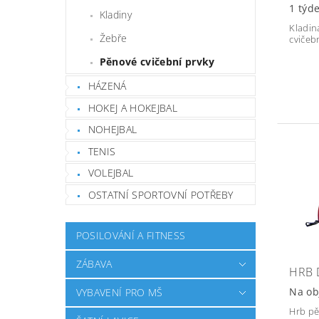
1 týd
Kladiny
Kladin
Žebře
cvičeb
Pěnové cvičební prvky
HÁZENÁ
HOKEJ A HOKEJBAL
NOHEJBAL
TENIS
VOLEJBAL
OSTATNÍ SPORTOVNÍ POTŘEBY
POSILOVÁNÍ A FITNESS
ZÁBAVA
HRB 
Na ob
VYBAVENÍ PRO MŠ
Hrb pě