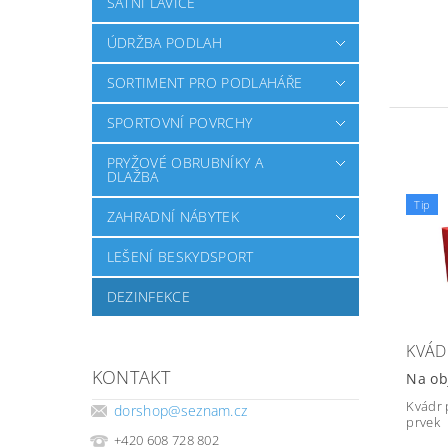
ŠATNÍ LAVICE
ÚDRŽBA PODLAH
SORTIMENT PRO PODLAHÁŘE
SPORTOVNÍ POVRCHY
PRYŽOVÉ OBRUBNÍKY A
DLAŽBA
Tip
ZAHRADNÍ NÁBYTEK
LEŠENÍ BESKYDSPORT
DEZINFEKCE
KVÁD
KONTAKT
Na ob
Kvádr 
dorshop
@
seznam.cz
prvek
+420 608 728 802