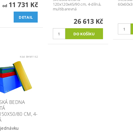
11 731 Kč
120x120x45/90 cm, 4-dílná,
60x60x30
od
multibarevná
DETAIL
26 613 Kč
Kód:
BHM1162
SKÁ BEDNA
TÁ
150X50/80 CM, 4-
Á
jednávku