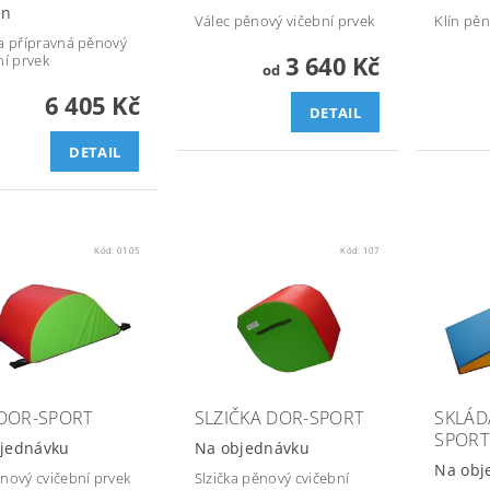
en
Válec pěnový vičební prvek
Klín pěn
a přípravná pěnový
3 640 Kč
ní prvek
od
6 405 Kč
DETAIL
DETAIL
Kód:
0105
Kód:
107
DOR-SPORT
SLZIČKA DOR-SPORT
SKLÁD
SPORT
jednávku
Na objednávku
Na obj
nový cvičební prvek
Slzička pěnový cvičební