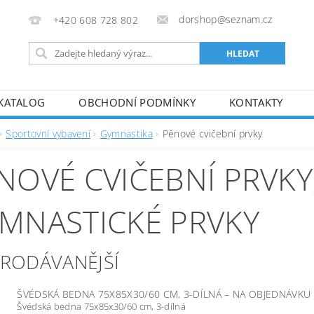
dorshop@seznam.cz
+420 608 728 802
KATALOG
OBCHODNÍ PODMÍNKY
KONTAKTY
Sportovní vybavení
Gymnastika
Pěnové cvičební prvky
NOVÉ CVIČEBNÍ PRVKY
MNASTICKÉ PRVKY
PRODÁVANĚJŠÍ
ŠVÉDSKÁ BEDNA 75X85X30/60 CM, 3-DÍLNÁ
–
NA OBJEDNÁVKU
Švédská bedna 75x85x30/60 cm, 3-dílná