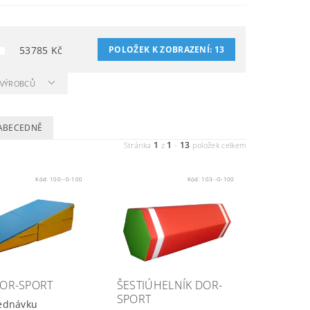
53785
Kč
POLOŽEK K ZOBRAZENÍ:
13
A VÝROBCŮ
ABECEDNĚ
1
1
13
Stránka
z
-
položek celkem
Kód:
100--0-100
Kód:
103--0-100
DOR-SPORT
ŠESTIÚHELNÍK DOR-
SPORT
ednávku