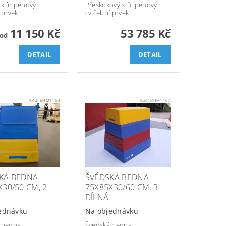
 klín pěnový
Přeskokový stůl pěnový
 prvek
cvičební prvek
11 150 Kč
53 785 Kč
od
DETAIL
DETAIL
Kód:
BHM1163
Kód:
BHM1167
KÁ BEDNA
ŠVÉDSKÁ BEDNA
30/50 CM, 2-
75X85X30/60 CM, 3-
DÍLNÁ
ednávku
Na objednávku
 bedna
Švédská bedna