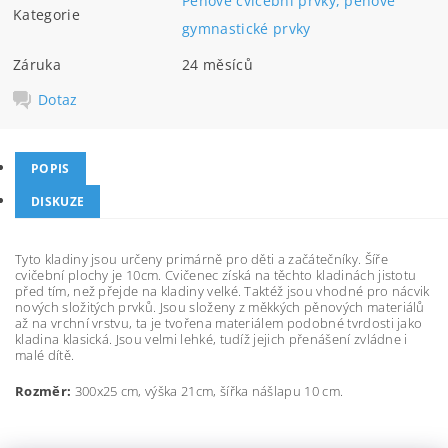
Pěnové cvičební prvky, pěnové
Kategorie
gymnastické prvky
Záruka
24 měsíců
Dotaz
POPIS
DISKUZE
Tyto kladiny jsou určeny primárně pro děti a začátečníky. Šíře
cvičební plochy je 10cm. Cvičenec získá na těchto kladinách jistotu
před tím, než přejde na kladiny velké. Taktéž jsou vhodné pro nácvik
nových složitých prvků. Jsou složeny z měkkých pěnových materiálů
až na vrchní vrstvu, ta je tvořena materiálem podobné tvrdosti jako
kladina klasická. Jsou velmi lehké, tudíž jejich přenášení zvládne i
malé dítě.
Rozměr:
300x25 cm, výška 21cm, šířka nášlapu 10 cm.