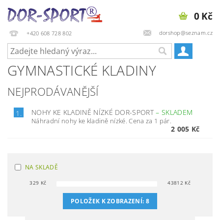
0 Kč
dorshop@seznam.cz
+420 608 728 802
GYMNASTICKÉ KLADINY
NEJPRODÁVANĚJŠÍ
NOHY KE KLADINĚ NÍZKÉ DOR-SPORT
–
SKLADEM
1.
Náhradní nohy ke kladině nízké. Cena za 1 pár.
2 005 Kč
NA SKLADĚ
329
Kč
43812
Kč
POLOŽEK K ZOBRAZENÍ:
8