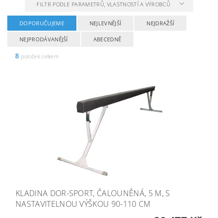
FILTR PODLE PARAMETRŮ, VLASTNOSTÍ A VÝROBCŮ
DOPORUČUJEME
NEJLEVNĚJŠÍ
NEJDRAŽŠÍ
NEJPRODÁVANĚJŠÍ
ABECEDNĚ
8
položek celkem
KLADINA DOR-SPORT, ČALOUNĚNÁ, 5 M, S
NASTAVITELNOU VÝŠKOU 90-110 CM