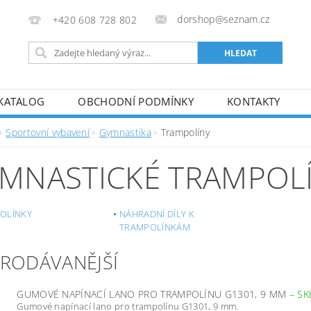
dorshop@seznam.cz
+420 608 728 802
KATALOG
OBCHODNÍ PODMÍNKY
KONTAKTY
Sportovní vybavení
Gymnastika
Trampolíny
MNASTICKÉ TRAMPOL
OLÍNKY
NÁHRADNÍ DÍLY K
TRAMPOLÍNKÁM
PRODÁVANĚJŠÍ
GUMOVÉ NAPÍNACÍ LANO PRO TRAMPOLÍNU G1301, 9 MM
–
SK
Gumové napínací lano pro trampolínu G1301, 9 mm.