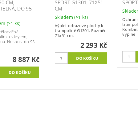
90 CM,
SPORT G1301, 71X51
SPORT
ITELNÁ, DO 95
CM
Sklad
Skladem
(>1 ks)
Ochrann
dem
(>1 ks)
trampol
Výplet odrazové plochy k
Kombina
trampolíně G1301. Rozměr
 tělocvičná
výplně
71x51 cm.
línka s krytem,
elná. Nosnost do 95
2 293 Kč
8 887 Kč