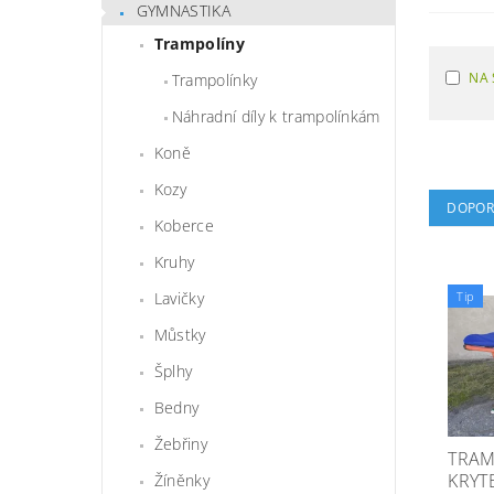
GYMNASTIKA
Trampolíny
NA 
Trampolínky
Náhradní díly k trampolínkám
Koně
Kozy
DOPOR
Koberce
Kruhy
Tip
Lavičky
Můstky
Šplhy
Bedny
Žebřiny
TRAM
KRYT
Žíněnky