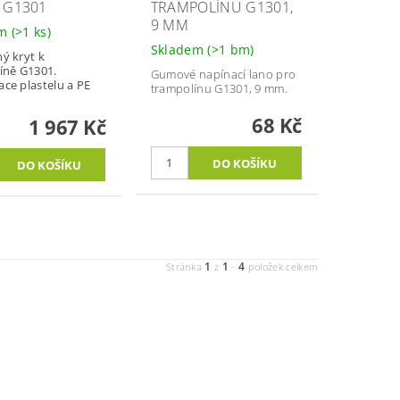
 G1301
TRAMPOLÍNU G1301,
9 MM
em
(>1 ks)
Skladem
(>1 bm)
ý kryt k
íně G1301.
Gumové napínací lano pro
ce plastelu a PE
trampolínu G1301, 9 mm.
68 Kč
1 967 Kč
1
1
4
Stránka
z
-
položek celkem