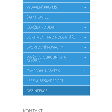
VYBAVENÍ PRO MŠ
ŠATNÍ LAVICE
ÚDRŽBA PODLAH
SORTIMENT PRO PODLAHÁŘE
SPORTOVNÍ POVRCHY
PRYŽOVÉ OBRUBNÍKY A
DLAŽBA
ZAHRADNÍ NÁBYTEK
LEŠENÍ BESKYDSPORT
DEZINFEKCE
KONTAKT