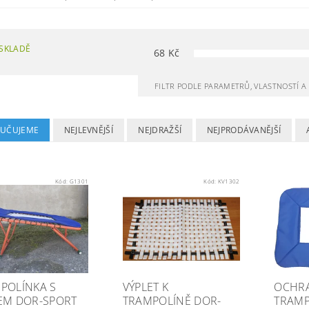
SKLADĚ
68
Kč
FILTR PODLE PARAMETRŮ, VLASTNOSTÍ 
UČUJEME
NEJLEVNĚJŠÍ
NEJDRAŽŠÍ
NEJPRODÁVANĚJŠÍ
Kód:
G1301
Kód:
KV1302
POLÍNKA S
VÝPLET K
OCHRA
EM DOR-SPORT
TRAMPOLÍNĚ DOR-
TRAMP