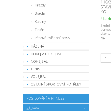
116X
Hrazdy
STAV
KG
Bradla
Skla
Kladiny
Školní
trampo
Žebře
stavit
kg.
Pěnové cvičební prvky
HÁZENÁ
HOKEJ A HOKEJBAL
NOHEJBAL
TENIS
VOLEJBAL
OSTATNÍ SPORTOVNÍ POTŘEBY
POSILOVÁNÍ A FITNESS
ZÁBAVA