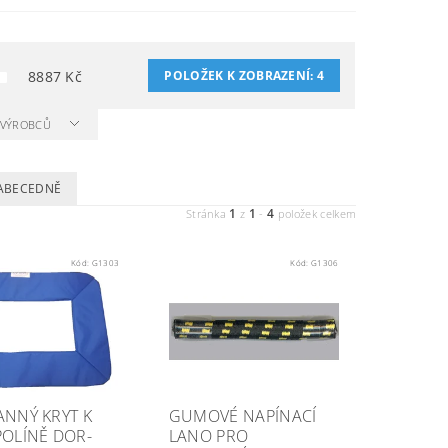
8887
Kč
POLOŽEK K ZOBRAZENÍ:
4
A VÝROBCŮ
ABECEDNĚ
1
1
4
Stránka
z
-
položek celkem
Kód:
G1303
Kód:
G1306
NNÝ KRYT K
GUMOVÉ NAPÍNACÍ
OLÍNĚ DOR-
LANO PRO