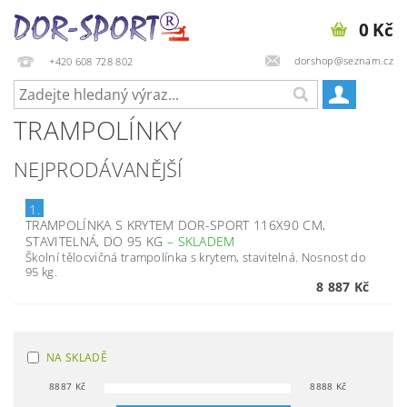
0 Kč
dorshop@seznam.cz
+420 608 728 802
TRAMPOLÍNKY
NEJPRODÁVANĚJŠÍ
1.
TRAMPOLÍNKA S KRYTEM DOR-SPORT 116X90 CM,
STAVITELNÁ, DO 95 KG
–
SKLADEM
Školní tělocvičná trampolínka s krytem, stavitelná. Nosnost do
95 kg.
8 887 Kč
NA SKLADĚ
8887
Kč
8888
Kč