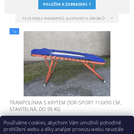
POLOŽEK K ZOBRAZENÍ:
1
FILTR PODLE PARAMETRŮ, VLASTNOSTÍ A VÝROBCŮ
Tip
TRAMPOLÍNKA S KRYTEM DOR-SPORT 116X90 CM,
STAVITELNÁ, DO 95 KG
8 887 Kč
Používáme cookies, abychom Vám umožnili pohodlné
prohlížení webu a díky analýze provozu webu neustále