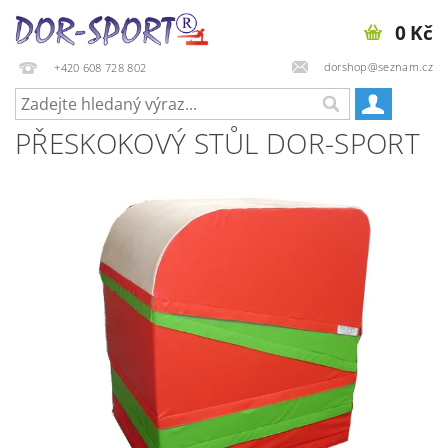
0 Kč
dorshop@seznam.cz
+420 608 728 802
PŘESKOKOVÝ STŮL DOR-SPORT