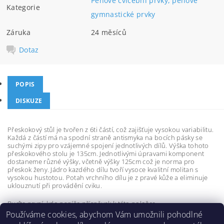
Pěnové cvičební prvky, pěnové
Kategorie
gymnastické prvky
Záruka
24 měsíců
Dotaz
POPIS
DISKUZE
Přeskokový stůl je tvořen z 6ti částí, což zajišťuje vysokou variabilitu.
Každá z částí má na spodní straně antismyka na bocích pásky se
suchými zipy pro vzájemné spojení jednotlivých dílů. Výška tohoto
přeskokového stolu je 135cm. Jednotlivými úpravami komponent
dostaneme různé výšky, včetně výšky 125cm což je norma pro
přeskok ženy. Jádro kazdého dílu tvoří vysoce kvalitní molitan s
vysokou hustotou. Potah vrchního dílu je z pravé kůže a eliminuje
uklouznutí při provádění cviku.
Buďte první, kdo napíše příspěvek k této položce.
Používáme cookies, abychom Vám umožnili pohodlné
Přidat komentář