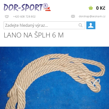
0 Kč
dorshop@seznam.cz
+420 608 728 802
LANO NA ŠPLH 6 M