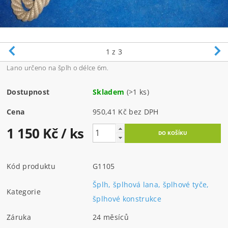
1
z 3
Lano určeno na šplh o délce 6m.
Dostupnost
Skladem
(>1 ks)
Cena
950,41 Kč bez DPH
1 150 Kč
/ ks
Kód produktu
G1105
Šplh, šplhová lana, šplhové tyče,
Kategorie
šplhové konstrukce
Záruka
24 měsíců