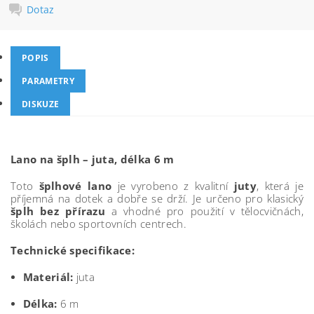
Dotaz
POPIS
PARAMETRY
DISKUZE
Lano na šplh – juta, délka 6 m
Toto
šplhové lano
je vyrobeno z kvalitní
juty
, která je
příjemná na dotek a dobře se drží. Je určeno pro klasický
šplh bez přírazu
a vhodné pro použití v tělocvičnách,
školách nebo sportovních centrech.
Technické specifikace:
Materiál:
juta
Délka:
6 m