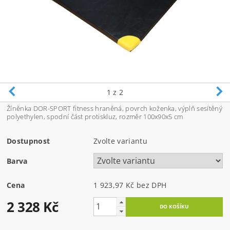
1
z 2
Žíněnka DOR-SPORT fitness hraněná, povrch koženka, výplň sesítěný
polyethylen, spodní část protiskluz, rozměr 100x90x5 cm
Dostupnost
Zvolte variantu
Barva
Cena
1 923,97 Kč bez DPH
2 328 Kč