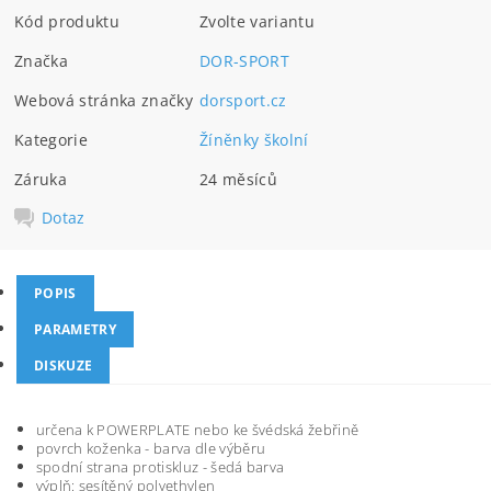
Kód produktu
Zvolte variantu
Značka
DOR-SPORT
Webová stránka značky
dorsport.cz
Kategorie
Žíněnky školní
Záruka
24 měsíců
Dotaz
POPIS
PARAMETRY
DISKUZE
určena k POWERPLATE nebo ke švédská žebřině
povrch koženka - barva dle výběru
spodní strana protiskluz - šedá barva
výplň: sesítěný polyethylen