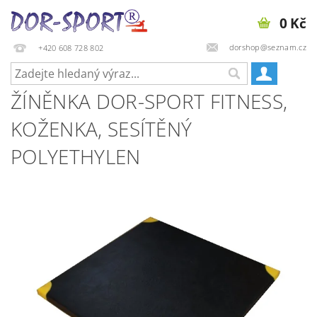
0 Kč
dorshop@seznam.cz
+420 608 728 802
ŽÍNĚNKA DOR-SPORT FITNESS,
KOŽENKA, SESÍTĚNÝ
POLYETHYLEN