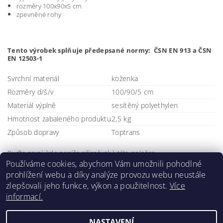
rozměry 100x90x5 cm
zpevněné rohy
Tento výrobek splňuje předepsané normy: ČSN EN 913 a ČSN
EN 12503-1
Svrchní materiál
koženka
Rozměry d/š/v
100/90/5 cm
Materiál výplně
sesítěný polyethylen
Hmotnost zabaleného produktu
2,5 kg
Způsob dopravy
Toptrans
Buďte první, kdo napíše příspěvek k této položce.
Používáme cookies, abychom Vám umožnili pohodlné
Přidat komentář
prohlížení webu a díky analýze provozu webu neustále
zlepšovali jeho funkce, výkon a použitelnost.
Více
informací.
NASTAVENÍ